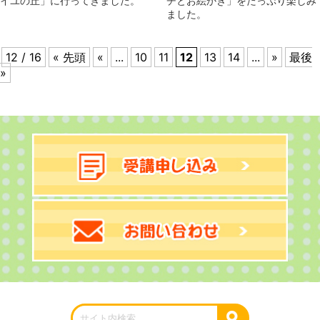
イユの丘」に行ってきました。
チとお絵かき」をたっぷり楽しみ
ました。
12 / 16
« 先頭
«
...
10
11
12
13
14
...
»
最後
»