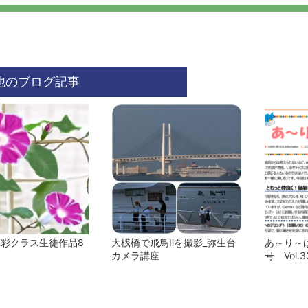
他のブログ記事
水彩クラス生徒作品8
大桟橋で飛鳥Ⅱを撮影_弥生台
あ～り～ば
カメラ講座
号 Vol.3