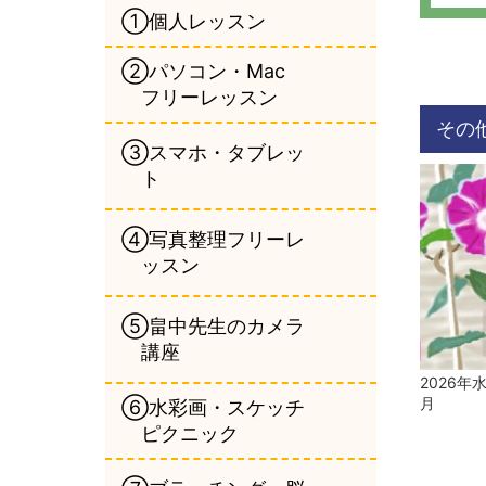
①個人レッスン
②パソコン・Mac
フリーレッスン
その
③スマホ・タブレッ
ト
④写真整理フリーレ
ッスン
⑤畠中先生のカメラ
講座
2026年
月
⑥水彩画・スケッチ
ピクニック