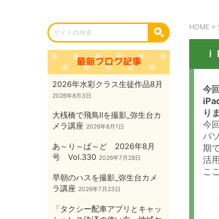
HOME
>
ｉ
2026年水彩クラス生徒作品8月
今
2026年8月3日
i
り
大桟橋で飛鳥Ⅱを撮影_弥生台カ
今
メラ講座
2026年8月1日
パソ
あ～り～ば～ど 2026年8月
期
号 Vol.330
2026年7月28日
活
こ
早朝のハスを撮影_弥生台カメ
ラ講座
2026年7月23日
「タクシー配車アプリとキャッ