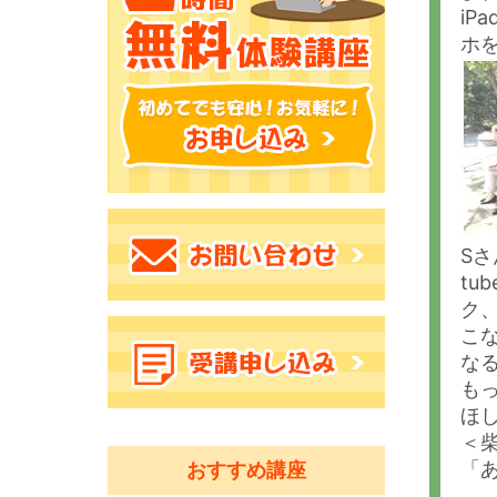
iP
ホ
S
t
ク
こ
な
も
ほ
＜
「
おすすめ講座