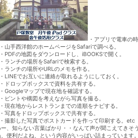
・アプリで電車の
・山手西洋館のホームページをSafariで調べる。
・PDFの地図をダウンロードし、iBOOKSで開く。
・ランチの場所をSafariで検索する。
・ランチの場所やURLのメモを作る。
・LINEでお互いに連絡が取れるようにしておく。
・ドロップボックスで資料を共有する。
・Googleマップで現在地を確認する。
・ピントや構図を考えながら写真を撮る。
・現在地からレストランまでの道順をナビする。
・写真をドロップボックスで共有する。
・撮影した写真でポストカードを作って印刷する。etc
わー、知らない言葉ばかり・・なんて声が聞こえてきそ
ね、便利だよね、という内容がいっぱい詰まっています