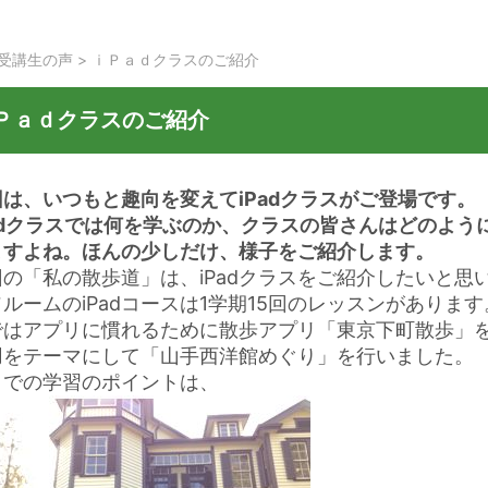
受講生の声
>
ｉＰａｄクラスのご紹介
Ｐａｄクラスのご紹介
回は、いつもと趣向を変えてiPadクラスがご登場です。
Padクラスでは何を学ぶのか、クラスの皆さんはどのように
ますよね。ほんの少しだけ、様子をご紹介します。
回の「私の散歩道」は、iPadクラスをご紹介したいと思
ルームのiPadコースは1学期15回のレッスンがありま
ではアプリに慣れるために散歩アプリ「東京下町散歩」
用をテーマにして「山手西洋館めぐり」を行いました。
こでの学習のポイントは、