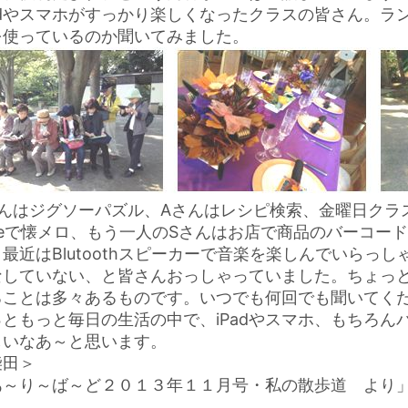
adやスマホがすっかり楽しくなったクラスの皆さん。ラン
を使っているのか聞いてみました。
さんはジグソーパズル、Aさんはレシピ検索、金曜日クラス
ubeで懐メロ、もう一人のSさんはお店で商品のバーコー
、最近はBlutoothスピーカーで音楽を楽しんでいらっ
なしていない、と皆さんおっしゃっていました。ちょっ
ることは多々あるものです。いつでも何回でも聞いてくださ
っともっと毎日の生活の中で、iPadやスマホ、もちろ
しいなあ～と思います。
柴田＞
あ～り～ば～ど２０１３年１１月号・私の散歩道 より