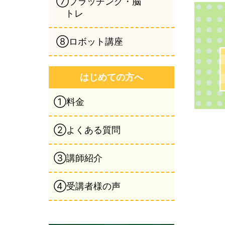
⑦ブラッチング・脳
トレ
⑧ロボット講座
はじめての方へ
①料金
②よくある質問
③講師紹介
④受講者様の声