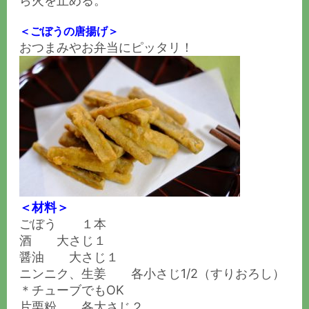
ら火を止める。
＜ごぼうの唐揚げ＞
おつまみやお弁当にピッタリ！
＜材料＞
ごぼう １本
酒 大さじ１
醤油 大さじ１
ニンニク、生姜 各小さじ1/2（すりおろし）
＊チューブでもOK
片栗粉 各大さじ２