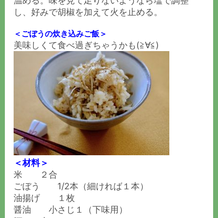
温める。味を見て足りないようなら塩で調整
し、好みで胡椒を加えて火を止める。
＜ごぼうの炊き込みご飯＞
美味しくて食べ過ぎちゃうかも(≧∀≦)
＜材料＞
米 ２合
ごぼう 1/2本（細ければ１本）
油揚げ １枚
醤油 小さじ１（下味用）