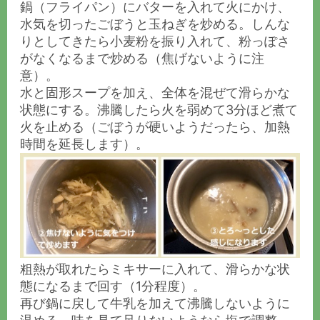
鍋（フライパン）にバターを入れて火にかけ、
水気を切ったごぼうと玉ねぎを炒める。しんな
りとしてきたら小麦粉を振り入れて、粉っぽさ
がなくなるまで炒める（焦げないように注
意）。
水と固形スープを加え、全体を混ぜて滑らかな
状態にする。沸騰したら火を弱めて3分ほど煮て
火を止める（ごぼうが硬いようだったら、加熱
時間を延長します）。
粗熱が取れたらミキサーに入れて、滑らかな状
態になるまで回す（1分程度）。
再び鍋に戻して牛乳を加えて沸騰しないように