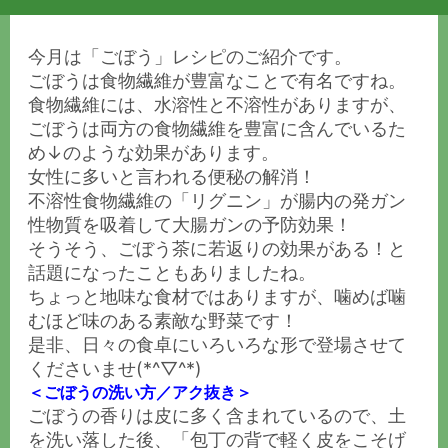
今月は「ごぼう」レシピのご紹介です。
ごぼうは食物繊維が豊富なことで有名ですね。
食物繊維には、水溶性と不溶性がありますが、
ごぼうは両方の食物繊維を豊富に含んでいるた
め↓のような効果があります。
女性に多いと言われる便秘の解消！
不溶性食物繊維の「リグニン」が腸内の発ガン
性物質を吸着して大腸ガンの予防効果！
そうそう、ごぼう茶に若返りの効果がある！と
話題になったこともありましたね。
ちょっと地味な食材ではありますが、噛めば噛
むほど味のある素敵な野菜です！
是非、日々の食卓にいろいろな形で登場させて
くださいませ(*^▽^*)
＜ごぼうの洗い方／アク抜き＞
ごぼうの香りは皮に多く含まれているので、土
を洗い落した後、「包丁の背で軽く皮をこそげ