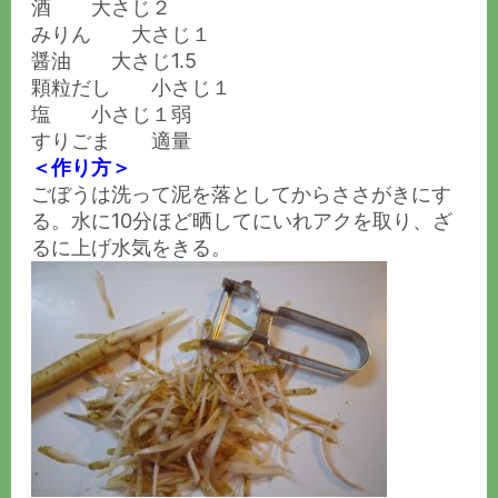
酒 大さじ２
みりん 大さじ１
醤油 大さじ1.5
顆粒だし 小さじ１
塩 小さじ１弱
すりごま 適量
＜作り方＞
ごぼうは洗って泥を落としてからささがきにす
る。水に10分ほど晒してにいれアクを取り、ざ
るに上げ水気をきる。