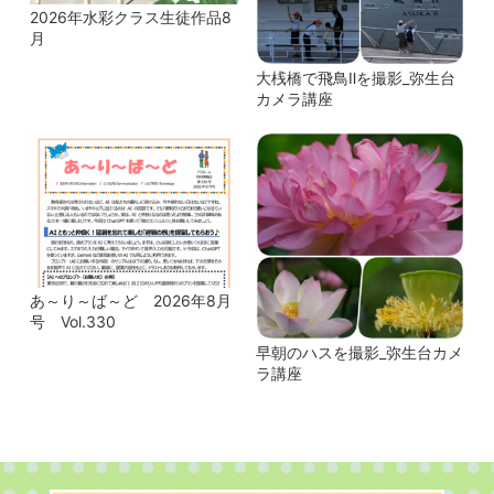
2026年水彩クラス生徒作品8
月
大桟橋で飛鳥Ⅱを撮影_弥生台
カメラ講座
あ～り～ば～ど 2026年8月
号 Vol.330
早朝のハスを撮影_弥生台カメ
ラ講座