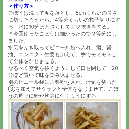
＜作り方＞
ごぼうは洗って泥を落とし、5cmくらいの長さ
に切りそろえたら、4等分くらいの拍子切りにす
る。水に10分ほどさらしてアク抜きをする。
＊今回使ったごぼうは細かったので２等分にし
ました。
水気をふき取ってビニール袋へ入れ、酒、醤
油、ニンニク・生姜も加えて、手でモミモミし
て全体をなじませる。
なるべく空気を抜くようにして口を閉じて、20
分ほど置いて味を染み込ませる。
別のビニール袋に片栗粉を入れ、汁気を切った
③を加えてサクサクと全体をなじませて、ごぼ
うの周りに粉が均等に付くようにする。