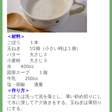
＜材料＞
ごぼう １本
玉ねぎ 1/2個（小さい時は１個）
バター 大さじ３
小麦粉 大さじ３
水 400cc
固形スープ １個
牛乳 200cc
塩・胡椒 適量
＜作り方＞
ごぼうは洗って泥を落とし、薄い斜め切りにし
て水に浸してアク抜きをする。玉ねぎは薄切り
にする。