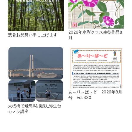
2026年水彩クラス生徒作品8
残暑お見舞い申し上げます
月
あ～り～ば～ど 2026年8月
号 Vol.330
大桟橋で飛鳥Ⅱを撮影_弥生台
カメラ講座