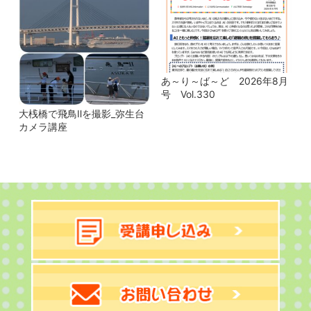
あ～り～ば～ど 2026年8月
号 Vol.330
大桟橋で飛鳥Ⅱを撮影_弥生台
カメラ講座