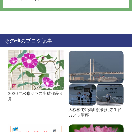
その他のブログ記事
2026年水彩クラス生徒作品8
月
大桟橋で飛鳥Ⅱを撮影_弥生台
カメラ講座