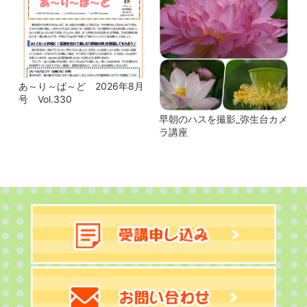
あ～り～ば～ど 2026年8月
号 Vol.330
早朝のハスを撮影_弥生台カメ
ラ講座