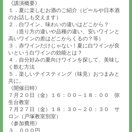
《講演概要》
１．夏に楽しむお酒のご紹介（ビールや日本酒
のお話しも交えます）
２．白ワイン、味わいの違いはどこから？
（造り方の違いや品種の違い、安いワインと
高いワインの差はどこからくるの？等）
３．赤ワインだけじゃない！夏に白ワインが良
いという白ワインの効能とは？
４．自分好みの夏向けワインを探して、美味し
く飲む方法
５．楽しいテイスティング（味見）おつまみと
共に。
《開催日時》
７月２０日（金）１６：００～１８：００ 弥
生台教室
７月２７日（金）１８：３０～２０：３０ サ
ロン（戸塚教室別室）
《参加費用》
３，０００円