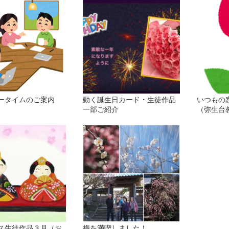
ータイムのご案内
動く誕生日カード・生徒作品
いつもの
一部ご紹介
（弥生台
ス生徒作品３月（お
梅を満喫しました！