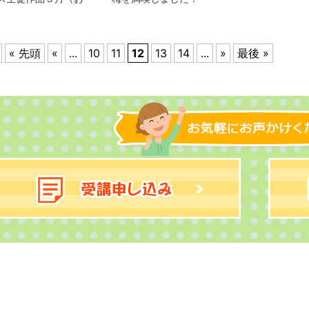
« 先頭
«
...
10
11
12
13
14
...
»
最後 »