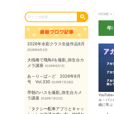
HOME
>
年
2026年水彩クラス生徒作品8月
2026年8月3日
大桟橋で飛鳥Ⅱを撮影_弥生台カ
メラ講座
2026年8月1日
あ～り～ば～ど 2026年8月
号 Vol.330
2026年7月28日
早朝のハスを撮影_弥生台カメ
YouTu
ラ講座
2026年7月23日
ル－パソ
緒に学ぶ
「タクシー配車アプリとキャッ