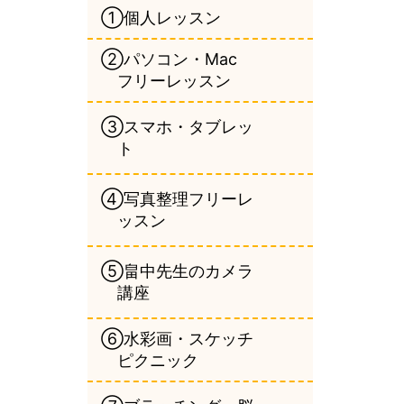
①個人レッスン
②パソコン・Mac
フリーレッスン
③スマホ・タブレッ
ト
④写真整理フリーレ
ッスン
⑤畠中先生のカメラ
講座
⑥水彩画・スケッチ
ピクニック