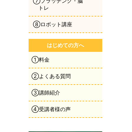
⑦ブラッチング・脳
トレ
⑧ロボット講座
はじめての方へ
①料金
②よくある質問
③講師紹介
④受講者様の声