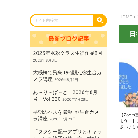
HOME
>
日
2026年水彩クラス生徒作品8月
2026年8月3日
大桟橋で飛鳥Ⅱを撮影_弥生台カ
メラ講座
2026年8月1日
あ～り～ば～ど 2026年8月
号 Vol.330
2026年7月28日
早朝のハスを撮影_弥生台カメ
【Zoo
ラ講座
2026年7月23日
よう！】
ざいまし
「タクシー配車アプリとキャッ