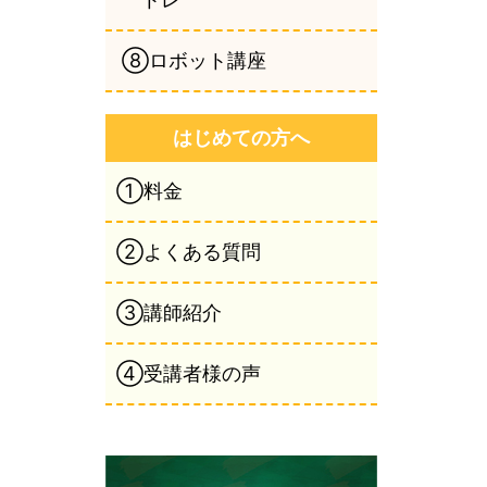
⑧ロボット講座
はじめての方へ
①料金
②よくある質問
③講師紹介
④受講者様の声