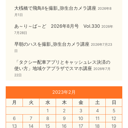
大桟橋で飛鳥Ⅱを撮影_弥生台カメラ講座
2026年8
月1日
あ～り～ば～ど 2026年8月号 Vol.330
2026年
7月28日
早朝のハスを撮影_弥生台カメラ講座
2026年7月23
日
「タクシー配車アプリとキャッシュレス決済の
使い方」地域ケアプラザでスマホ講座
2026年7月
22日
2023年2月
月
火
水
木
金
土
日
1
2
3
4
5
6
7
8
9
10
11
12
13
14
15
16
17
18
19