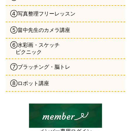
④写真整理フリーレッスン
⑤畠中先生のカメラ講座
⑥水彩画・スケッチ
ピクニック
⑦ブラッチング・脳トレ
⑧ロボット講座