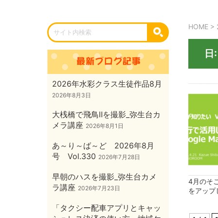
HOME
>
日
2026年水彩クラス生徒作品8月
2026年8月3日
大桟橋で飛鳥Ⅱを撮影_弥生台カ
メラ講座
2026年8月1日
あ～り～ば～ど 2026年8月
号 Vol.330
2026年7月28日
早朝のハスを撮影_弥生台カメ
4月のそ
ラ講座
2026年7月23日
をアップ
「タクシー配車アプリとキャッ