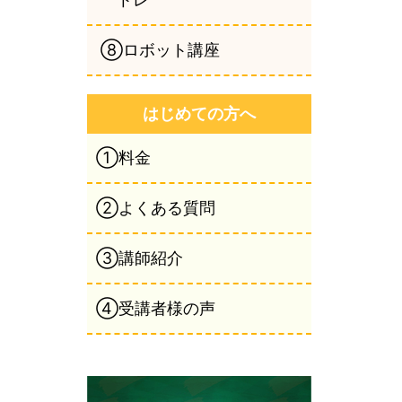
⑧ロボット講座
はじめての方へ
①料金
②よくある質問
③講師紹介
④受講者様の声