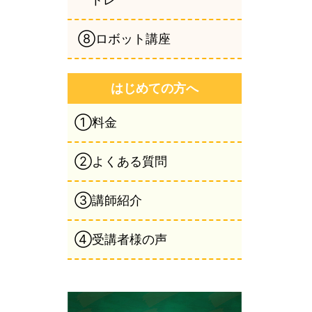
⑧ロボット講座
はじめての方へ
①料金
②よくある質問
③講師紹介
④受講者様の声