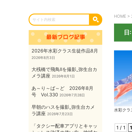
HOME
>
日
2026年水彩クラス生徒作品8月
2026年8月3日
大桟橋で飛鳥Ⅱを撮影_弥生台カ
メラ講座
2026年8月1日
あ～り～ば～ど 2026年8月
号 Vol.330
2026年7月28日
早朝のハスを撮影_弥生台カメ
水彩クラ
ラ講座
2026年7月23日
「タクシー配車アプリとキャッ
1 / 1