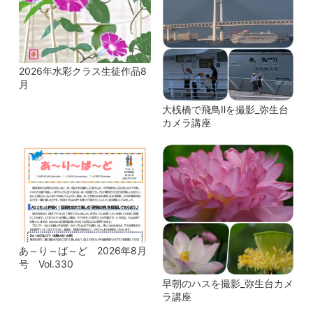
2026年水彩クラス生徒作品8
月
大桟橋で飛鳥Ⅱを撮影_弥生台
カメラ講座
あ～り～ば～ど 2026年8月
号 Vol.330
早朝のハスを撮影_弥生台カメ
ラ講座