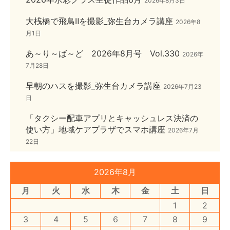
2026年8月3日
大桟橋で飛鳥Ⅱを撮影_弥生台カメラ講座
2026年8
月1日
あ～り～ば～ど 2026年8月号 Vol.330
2026年
7月28日
早朝のハスを撮影_弥生台カメラ講座
2026年7月23
日
「タクシー配車アプリとキャッシュレス決済の
使い方」地域ケアプラザでスマホ講座
2026年7月
22日
2026年8月
月
火
水
木
金
土
日
1
2
3
4
5
6
7
8
9