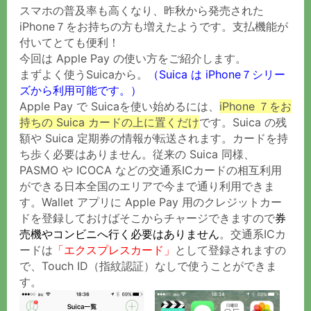
スマホの普及率も高くなり、昨秋から発売された
iPhone７をお持ちの方も増えたようです。支払機能が
付いてとても便利！
今回は Apple Pay の使い方をご紹介します。
まずよく使うSuicaから。
（Suica は iPhone７シリー
ズから利用可能です。）
Apple Pay で Suicaを使い始めるには、
iPhone ７をお
持ちの Suica カードの上に置くだけ
です。Suica の残
額や Suica 定期券の情報が転送されます。カードを持
ち歩く必要はありません。従来の Suica 同様、
PASMO や ICOCA などの交通系ICカードの相互利用
ができる日本全国のエリアで今まで通り利用できま
す。Wallet アプリに Apple Pay 用のクレジットカー
ドを登録しておけばそこからチャージできますので
券
売機やコンビニへ行く必要はありません
。交通系ICカ
ードは
「エクスプレスカード」
として登録されますの
で、Touch ID（指紋認証）なしで使うことができま
す。