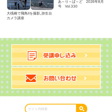
あ～り～ば～ど 2026年8月
号 Vol.330
大桟橋で飛鳥Ⅱを撮影_弥生台
カメラ講座