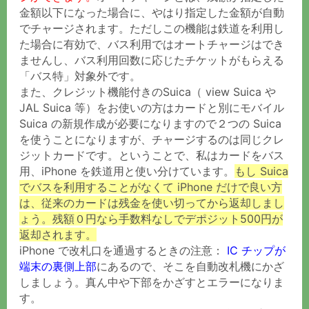
金額以下になった場合に、やはり指定した金額が自動
でチャージされます。ただしこの機能は鉄道を利用し
た場合に有効で、バス利用ではオートチャージはでき
ませんし、バス利用回数に応じたチケットがもらえる
「バス特」対象外です。
また、クレジット機能付きのSuica（ view Suica や
JAL Suica 等）をお使いの方はカードと別にモバイル
Suica の新規作成が必要になりますので２つの Suica
を使うことになりますが、チャージするのは同じクレ
ジットカードです。ということで、私はカードをバス
用、iPhone を鉄道用と使い分けています。
もし Suica
でバスを利用することがなくて iPhone だけで良い方
は、従来のカードは残金を使い切ってから返却しまし
ょう。残額０円なら手数料なしでデポジット500円が
返却されます。
iPhone で改札口を通過するときの注意：
IC チップが
端末の裏側上部
にあるので、そこを自動改札機にかざ
しましょう。真ん中や下部をかざすとエラーになりま
す。