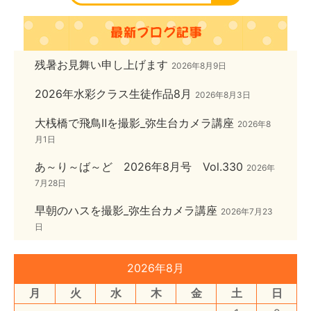
残暑お見舞い申し上げます
2026年8月9日
2026年水彩クラス生徒作品8月
2026年8月3日
大桟橋で飛鳥Ⅱを撮影_弥生台カメラ講座
2026年8
月1日
あ～り～ば～ど 2026年8月号 Vol.330
2026年
7月28日
早朝のハスを撮影_弥生台カメラ講座
2026年7月23
日
2026年8月
月
火
水
木
金
土
日