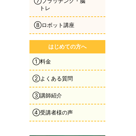
⑦ブラッチング・脳
トレ
⑧ロボット講座
はじめての方へ
①料金
②よくある質問
③講師紹介
④受講者様の声