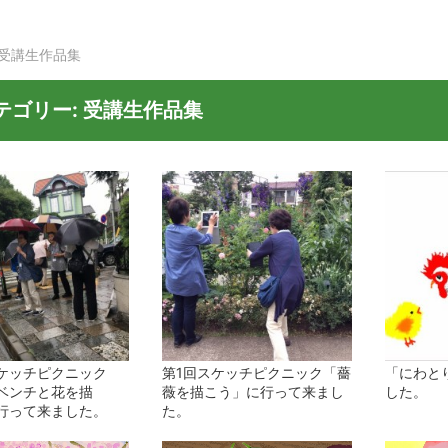
受講生作品集
テゴリー:
受講生作品集
ケッチピクニック
第1回スケッチピクニック「薔
「にわと
ベンチと花を描
薇を描こう」に行って来まし
した。
行って来ました。
た。