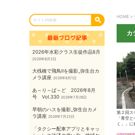
HOME
>
カ
2026年水彩クラス生徒作品8月
2026年8月3日
大桟橋で飛鳥Ⅱを撮影_弥生台カ
メラ講座
2026年8月1日
あ～り～ば～ど 2026年8月
号 Vol.330
2026年7月28日
早朝のハスを撮影_弥生台カメ
第２回ス
ラ講座
2026年7月23日
「青空と
く」」に
「タクシー配車アプリとキャッ