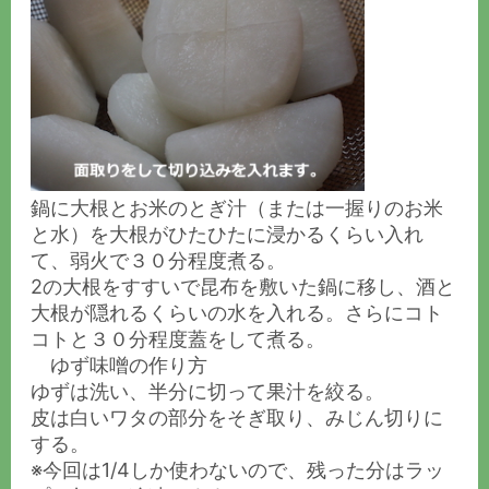
鍋に大根とお米のとぎ汁（または一握りのお米
と水）を大根がひたひたに浸かるくらい入れ
て、弱火で３０分程度煮る。
2の大根をすすいで昆布を敷いた鍋に移し、酒と
大根が隠れるくらいの水を入れる。さらにコト
コトと３０分程度蓋をして煮る。
ゆず味噌の作り方
ゆずは洗い、半分に切って果汁を絞る。
皮は白いワタの部分をそぎ取り、みじん切りに
する。
※今回は1/4しか使わないので、残った分はラッ