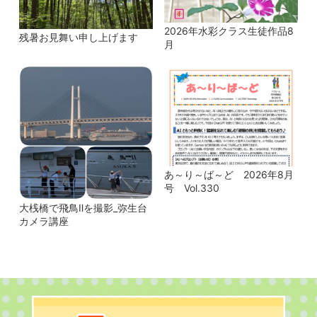
2026年水彩クラス生徒作品8
残暑お見舞い申し上げます
月
あ～り～ば～ど 2026年8月
号 Vol.330
大桟橋で飛鳥Ⅱを撮影_弥生台
カメラ講座