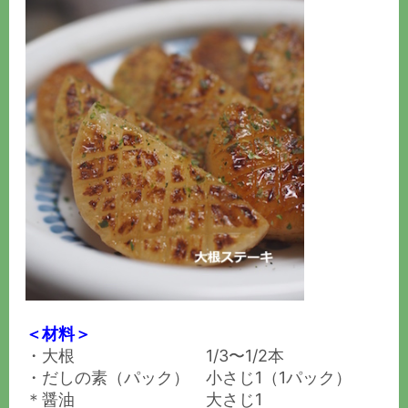
＜材料＞
・大根 1/3〜1/2本
・だしの素（パック） 小さじ1（1パック）
＊醤油 大さじ1