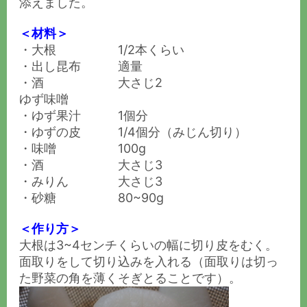
添えました。
＜材料＞
・大根 1/2本くらい
・出し昆布 適量
・酒 大さじ2
ゆず味噌
・ゆず果汁 1個分
・ゆずの皮 1/4個分（みじん切り）
・味噌 100g
・酒 大さじ3
・みりん 大さじ3
・砂糖 80~90g
＜作り方＞
大根は3~4センチくらいの幅に切り皮をむく。
面取りをして切り込みを入れる（面取りは切っ
た野菜の角を薄くそぎとることです）。