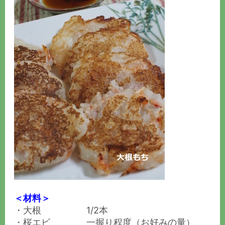
＜材料＞
・大根 1/2本
・桜エビ 一握り程度（お好みの量）