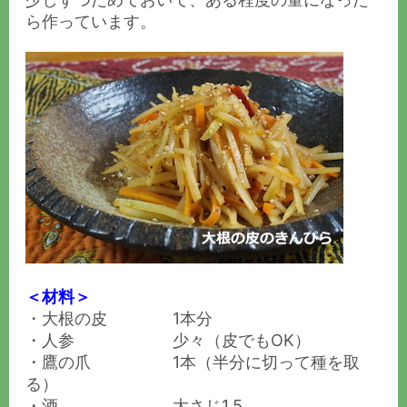
ら作っています。
＜材料＞
・大根の皮 1本分
・人参 少々（皮でもOK）
・鷹の爪 1本（半分に切って種を取
る）
・酒 大さじ1.5