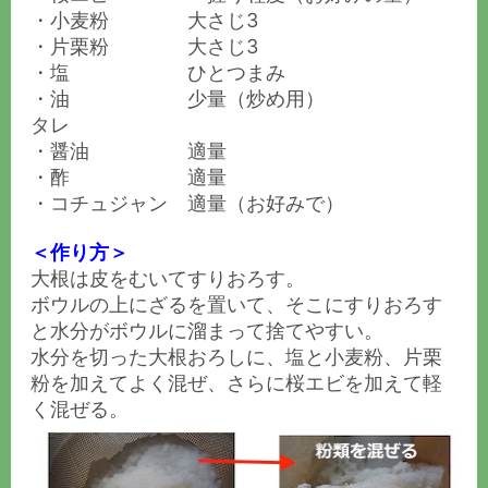
・小麦粉 大さじ3
・片栗粉 大さじ3
・塩 ひとつまみ
・油 少量（炒め用）
タレ
・醤油 適量
・酢 適量
・コチュジャン 適量（お好みで）
＜作り方＞
大根は皮をむいてすりおろす。
ボウルの上にざるを置いて、そこにすりおろす
と水分がボウルに溜まって捨てやすい。
水分を切った大根おろしに、塩と小麦粉、片栗
粉を加えてよく混ぜ、さらに桜エビを加えて軽
く混ぜる。