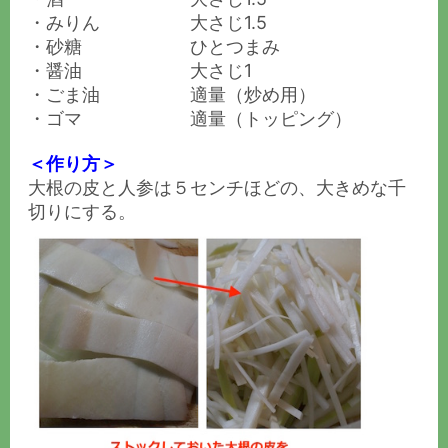
・みりん 大さじ1.5
・砂糖 ひとつまみ
・醤油 大さじ1
・ごま油 適量（炒め用）
・ゴマ 適量（トッピング）
＜作り方＞
大根の皮と人参は５センチほどの、大きめな千
切りにする。