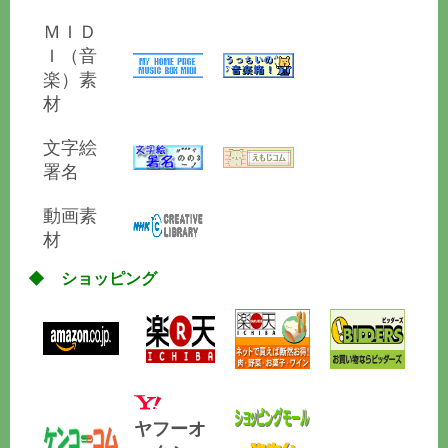
ＭＩＤ
Ｉ（音
楽）素
材
文字絵
署名
動画素
材
◆ ショッピング
ヤフーオ