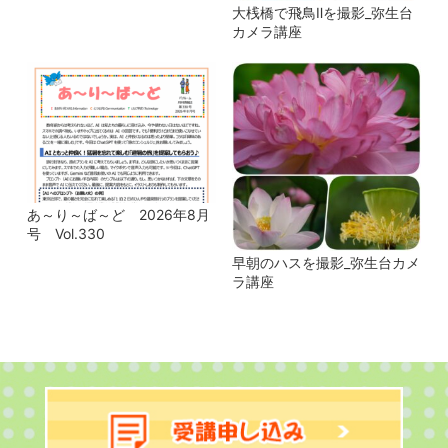
大桟橋で飛鳥Ⅱを撮影_弥生台
カメラ講座
あ～り～ば～ど 2026年8月
号 Vol.330
早朝のハスを撮影_弥生台カメ
ラ講座