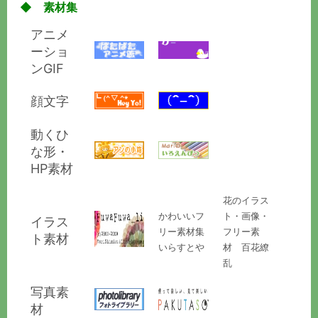
◆ 素材集
アニメ
ーショ
ンGIF
顔文字
動くひ
な形・
HP素材
花のイラス
かわいいフ
ト・画像・
イラス
リー素材集
フリー素
ト素材
いらすとや
材 百花繚
乱
写真素
材