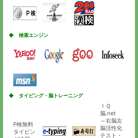
◆ 検索エンジン
◆ タイピング・脳トレーニング
ＩＱ
脳.net
～右脳左
P検無料
脳活性化
タイピン
テスト・