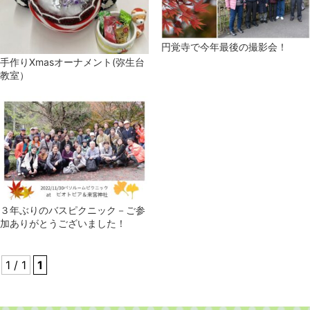
円覚寺で今年最後の撮影会！
手作りXmasオーナメント(弥生台
教室）
３年ぶりのバスピクニック－ご参
加ありがとうございました！
1 / 1
1