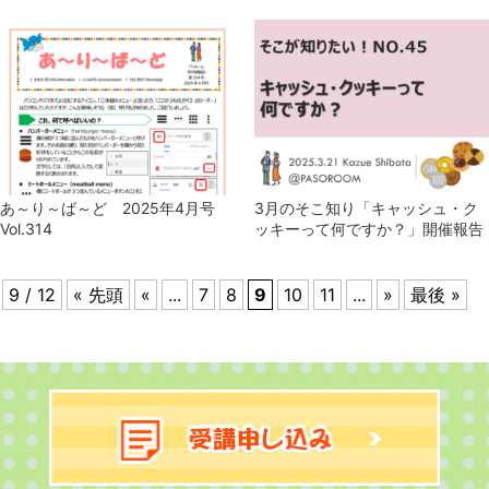
あ～り～ば～ど 2025年4月号
3月のそこ知り「キャッシュ・ク
Vol.314
ッキーって何ですか？」開催報告
9 / 12
« 先頭
«
...
7
8
9
10
11
...
»
最後 »