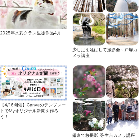
2025年水彩クラス生徒作品4月
少し足を延ばして撮影会～戸塚カ
メラ講座
【4/16開催】Canvaのテンプレー
トでMyオリジナル新聞を作ろ
う！
鎌倉で桜撮影_弥生台カメラ講座