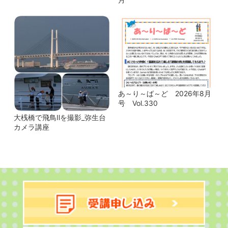
あ～り～ば～ど 2026年8月
号 Vol.330
大桟橋で飛鳥Ⅱを撮影_弥生台
カメラ講座