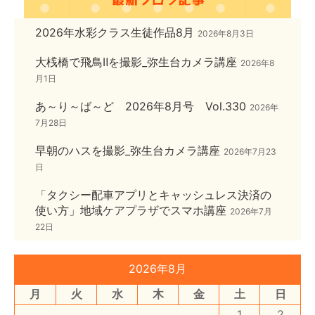
2026年水彩クラス生徒作品8月
2026年8月3日
大桟橋で飛鳥Ⅱを撮影_弥生台カメラ講座
2026年8
月1日
あ～り～ば～ど 2026年8月号 Vol.330
2026年
7月28日
早朝のハスを撮影_弥生台カメラ講座
2026年7月23
日
「タクシー配車アプリとキャッシュレス決済の
使い方」地域ケアプラザでスマホ講座
2026年7月
22日
2026年8月
月
火
水
木
金
土
日
1
2