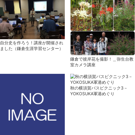
自分史を作ろう！講座が開催され
ました（鎌倉生涯学習センター）
鎌倉で彼岸花を撮影！＿弥生台教
室カメラ講座
秋の横須賀バスピクニック3－
YOKOSUKA軍港めぐり