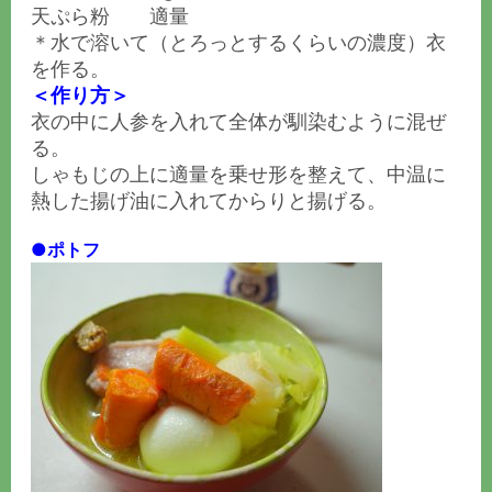
天ぷら粉 適量
＊水で溶いて（とろっとするくらいの濃度）衣
を作る。
＜作り方＞
衣の中に人参を入れて全体が馴染むように混ぜ
る。
しゃもじの上に適量を乗せ形を整えて、中温に
熱した揚げ油に入れてからりと揚げる。
●ポトフ