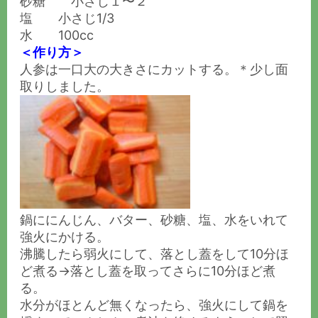
砂糖 小さじ１〜２
塩 小さじ1/3
水 100cc
＜作り方＞
人参は一口大の大きさにカットする。＊少し面
取りしました。
鍋ににんじん、バター、砂糖、塩、水をいれて
強火にかける。
沸騰したら弱火にして、落とし蓋をして10分ほ
ど煮る→落とし蓋を取ってさらに10分ほど煮
る。
水分がほとんど無くなったら、強火にして鍋を