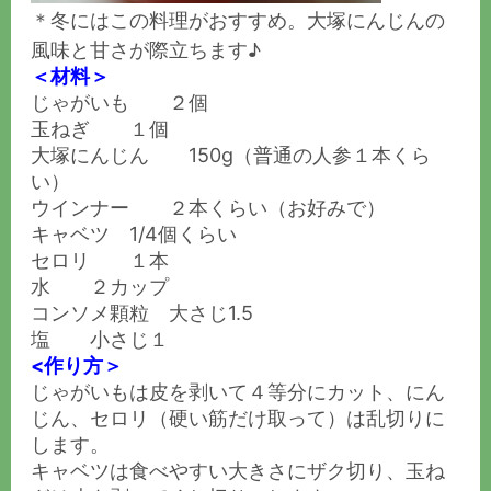
＊冬にはこの料理がおすすめ。大塚にんじんの
風味と甘さが際立ちます♪
＜材料＞
じゃがいも ２個
玉ねぎ １個
大塚にんじん 150g（普通の人参１本くら
い）
ウインナー ２本くらい（お好みで）
キャベツ 1/4個くらい
セロリ １本
水 ２カップ
コンソメ顆粒 大さじ1.5
塩 小さじ１
<作り方＞
じゃがいもは皮を剥いて４等分にカット、にん
じん、セロリ（硬い筋だけ取って）は乱切りに
します。
キャベツは食べやすい大きさにザク切り、玉ね