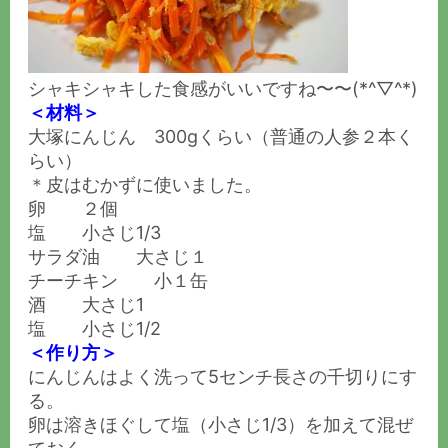
シャキシャキした食感がいいですね〜〜(*^▽^*)
＜材料＞
大塚にんじん 300gくらい（普通の人参２本く
らい）
＊皮はむかずに使いました。
卵 ２個
塩 小さじ1/3
サラダ油 大さじ１
チーチキン 小１缶
酒 大さじ1
塩 小さじ1/2
＜作り方＞
にんじんはよく洗って5センチ長さの千切りにす
る。
卵は溶きほぐして塩（小さじ1/3）を加えて混ぜ