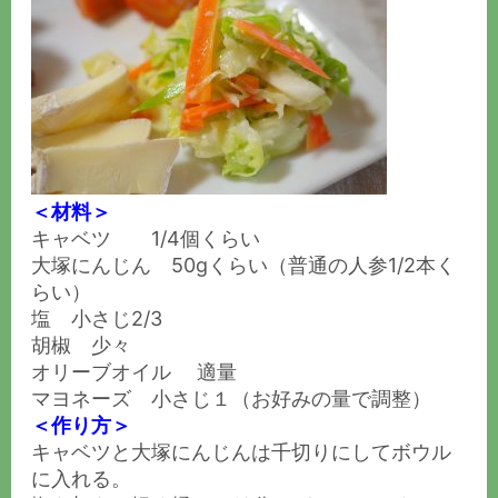
＜材料＞
キャベツ 1/4個くらい
大塚にんじん 50gくらい（普通の人参1/2本く
らい）
塩 小さじ2/3
胡椒 少々
オリーブオイル 適量
マヨネーズ 小さじ１（お好みの量で調整）
＜作り方＞
キャベツと大塚にんじんは千切りにしてボウル
に入れる。