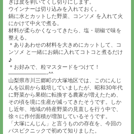
ぎは皮を剥いてくし切りにします。
ウインナーは切り込みを入れておく。
鍋に水とカットした野菜、コンソメ を入れて火
にかけて中火で煮る。
材料が柔らかくなってきたら、塩・胡椒で味を
整える。
＊ありあわせの材料を大きめにカットして、コ
ンソメ と一緒にお鍋に入れてコトコと煮るだけ
♪
＊お好みで、粒マスタードをつけて！
———————-^^
山梨県市川三郷町の大塚地区では、このにんじ
んを以前から栽培していましたが、昭和30年代
に野菜から果樹に転換する農家が増えたため、
その頃を境に生産が減ってきたそうです。しか
し近年、地域の特産野菜の見直しを行う中で、
徐々に作付面積が増加しているそうです。
「大塚にんじん」と言うものの存在を、今回の
バスピクニックで初めて知りました。