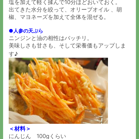
塩を加えて軽く揉んで10分ほどおいておく。
出てきた水分を絞って、オリーブオイル 、胡
椒、マヨネーズを加えて全体を混ぜる。
●人参の天ぷら
ニンジンと油の相性はバッチリ。
美味しさも甘さも、そして栄養価もアップしま
す♪
＜材料＞
にんじん 100gくらい