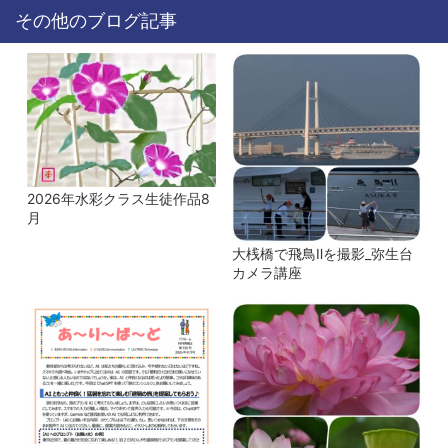
その他のブログ記事
2026年水彩クラス生徒作品8
月
大桟橋で飛鳥Ⅱを撮影_弥生台
カメラ講座