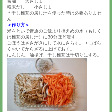
醤油 大さじ１
粉末だし 小さじ１
＊干し椎茸の戻し汁を使った時は必要ありませ
ん。
＜作り方＞
米をといで普通のご飯より控えめの水（もしく
は椎茸の戻し汁）に30分ほど浸す。
ごぼうはささがきにして水にさらす。→しばら
くおいてからざるに上げておく。
にんじん、油揚げ、干し椎茸は千切りにする。