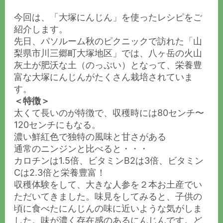
今回は、「大塚にんじん」を使ったレシピをご
紹介します。
先日、パソルーム秋のピクニックで訪れた「山
梨県市川三郷町大塚地区」では、八ヶ岳の火山
灰土が肥沃な土（のっぷい）となって、栄養豊
富な大塚にんじんがたくさん栽培されていま
す。
＜特徴＞
太くて長いのが特徴で、収穫時には80センチ〜
120センチにもなる。
濃い鮮紅色で独特の風味と甘さがある
通常のニンジンと比べると・・・
カロチンは1.5倍、ビタミンB2は3倍、ビタミン
Cは2.3倍と栄養豊富！
収穫体験をして、大きな人参を２本お土産でい
ただいてきました。味見をしてみると、子供の
頃に食べたにんじんの味に近いような気がしま
した。味が濃く存在感のあるにんじんです。ど