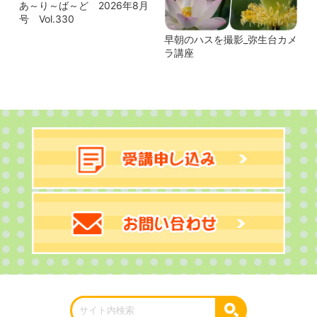
あ～り～ば～ど 2026年8月
号 Vol.330
早朝のハスを撮影_弥生台カメ
ラ講座