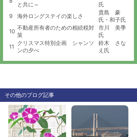
8
と共に～
氏
貴島 豪
9
海外ロングステイの楽しさ
氏・和子氏
不動産所有者のための相続税対
市川 美季
10
策
氏
クリスマス特別企画 シャンソ
鈴木 さな
11
ンの夕べ
え氏
その他のブログ記事