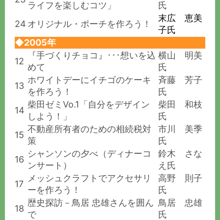
ライフを楽しむコツ」
氏
末広 恵美
24
オリジナル・ポーチを作ろう！
子氏
◆2005年
『手づくりチョコ』･･･想いを込
横山 明美
12
めて
氏
ホワイトデーにイチゴのケーキ
斉藤 芳子
13
を作ろう！
氏
柴田ゼミVo.1「自分をデザイン
柴田 和枝
14
しよう！」
氏
不動産所有者のための相続税対
市川 美季
15
策
氏
シャンソンの夕べ（ディナーコ
鈴木 さな
16
ンサート）
え氏
メッシュクラフトでアクセサリ
高野 則子
17
ーを作ろう！
氏
歴史探訪－鳥居 忠雄さんを囲ん
鳥居 忠雄
18
で
氏