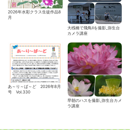
2026年水彩クラス生徒作品8
月
大桟橋で飛鳥Ⅱを撮影_弥生台
カメラ講座
あ～り～ば～ど 2026年8月
号 Vol.330
早朝のハスを撮影_弥生台カメ
ラ講座