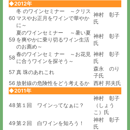
◆2012年
冬 のワインセミナー ～クリス
神村 彰子
60
マスやお正月をワインで華やか
氏
に～
夏のワインセミナー ～暑い夏
神村 彰子
59
を爽やかに乗り切るワイン生活
氏
のお薦め～
春のワインセミ ナー ～お花見
神村 彰子
58
に合うワインを探そう～
氏
森永 のり
57
真 珠のあれこれ
子氏
56
放射線の危険性をどう考えるか
西村 邦夫氏
◆2011年
神村 彰子
48
第１回 ワインってなぁに？
（しょう
こ）氏
神村 彰子
49
第２回 白ワインを知ろう！
氏