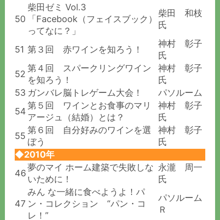
柴田ゼミ Vol.3
柴田 和枝
50
「Facebook（フェイスブック）
氏
ってなに？」
神村 彰子
51
第３回 赤ワインを知ろう！
氏
第４回 スパークリングワイン
神村 彰子
52
を知ろう！
氏
53
ガンバレ脳トレゲーム大会！
パソルーム
第５回 ワインとお食事のマリ
神村 彰子
54
アージュ（結婚）とは？
氏
第６回 自分好みのワインを選
神村 彰子
55
ぼう
氏
◆2010年
夢のマイ ホーム建築で失敗しな
永瀧 周一
46
いために！
氏
みん な一緒に食べようよ！パ
パソルーム
47
ン・コレクション “パン・コ
Ｒ
レ！”