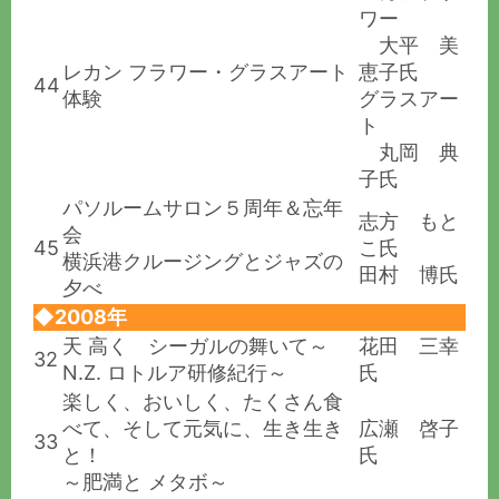
ワー
大平 美
レカン フラワー・グラスアート
恵子氏
44
体験
グラスアー
ト
丸岡 典
子氏
パソルームサロン５周年＆忘年
志方 もと
会
45
こ氏
横浜港クルージングとジャズの
田村 博氏
夕べ
◆2008年
天 高く シーガルの舞いて～
花田 三幸
32
N.Z. ロトルア研修紀行～
氏
楽しく、おいしく、たくさん食
べて、そして元気に、生き生き
広瀬 啓子
33
と！
氏
～肥満と メタボ～