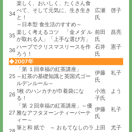
楽しく、おいしく、たくさん食
べて、そして元気に、生き生き
広瀬 啓子
34
と！
氏
～日本型 食生活のすすめ～
楽しく考えるコツ 「金メダ ル
前田 昌亮
35
が取れる人」「上手な選び方」
氏
ハーブでクリスマスリースを作
石井 憲子
36
ろう！
氏
◆2007年
「第 １回幸福の紅茶講座」
伊藤 礼子
25
～紅茶の基礎知識と英国式ゴー
氏
ルデンルール～
1枚 のハンカチが巾着袋にな
小池 よう
26
る！
子氏
「第 ２回幸福の紅茶講座」～優
伊藤 礼子
27
雅なアフタヌーンティーパーテ
氏
ィー～
筆と和 紙で ～ おもてなしのラ
上田 尤子
28