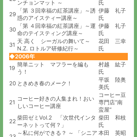
ンチョンマット ～
氏
「第 ３回幸福の紅茶講座」～誘
伊藤 礼子
29
惑のアイスティー講座～
氏
「第 ４回幸福の紅茶講座」～運
伊藤 礼子
30
命のテイスティング講座～
氏
天 高く シーガルの舞いて～
花田 三幸
31
N.Z. ロトルア研修紀行～
氏
◆2006年
簡単ニット マフラーを編も
村越 紘子
19
う！
氏
平坂 陸奥
20
ときめき春のメーク！
美氏
コーヒー豆
コーヒー好きの人集まれ！おい
21
専門店“南
しいコーヒー講座
蛮屋”
柴田ゼミVol.2 「次世代インタ
柴田 和枝
22
ーネットって何？」
氏
～私に何ができる？ ～ 「シニア
本田 英昭
23