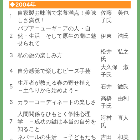
◆2004年
自家製お味噌で栄養満点！美味
佐藤 美也
1
しさ満点！
子氏
パプアニューギニアの人・自
2
然・生活 そして原生の蘭に魅
伊東 浩氏
せられて
松井 弘之
3
私の旅の楽しみ方
氏
大久保 淑
4
自分感覚で楽しむビーズ手芸
子氏
生産者が教える春の寄せ植え
5
石井 徹氏
～土作りから始めよう～
高橋 由利
6
カラーコーディネートの楽しさ
子氏
人間関係をひもとく個性心理
河村 直人
7
学 －成功の鍵は本当の自分を
氏
知ること
ネパールの生活 ～子どもたち
吉田 和美