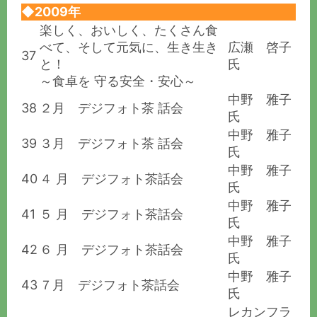
◆2009年
楽しく、おいしく、たくさん食
べて、そして元気に、生き生き
広瀬 啓子
37
と！
氏
～食卓を 守る安全・安心～
中野 雅子
38
２月 デジフォト茶 話会
氏
中野 雅子
39
３月 デジフォト茶 話会
氏
中野 雅子
40
４ 月 デジフォト茶話会
氏
中野 雅子
41
５ 月 デジフォト茶話会
氏
中野 雅子
42
６ 月 デジフォト茶話会
氏
中野 雅子
43
７月 デジフォト茶話会
氏
レカンフラ