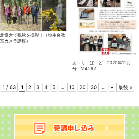
北鎌倉で晩秋を撮影！（弥生台教
室カメラ講座）
あ～り～ば～ど 2020年12月
号 Vol.262
1 / 63
1
2
3
4
5
...
10
20
30
...
»
最後 »