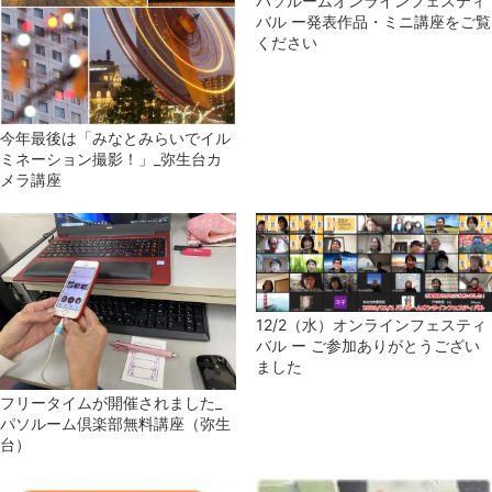
パソルームオンラインフェスティ
バル ー発表作品・ミニ講座をご覧
ください
今年最後は「みなとみらいでイル
ミネーション撮影！」_弥生台カ
メラ講座
12/2（水）オンラインフェスティ
バル ー ご参加ありがとうござい
ました
フリータイムが開催されました_
パソルーム倶楽部無料講座（弥生
台）