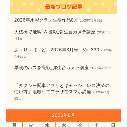
2026年水彩クラス生徒作品8月
2026年8月3日
大桟橋で飛鳥Ⅱを撮影_弥生台カメラ講座
2026年8
月1日
あ～り～ば～ど 2026年8月号 Vol.330
2026年
7月28日
早朝のハスを撮影_弥生台カメラ講座
2026年7月23
日
「タクシー配車アプリとキャッシュレス決済の
使い方」地域ケアプラザでスマホ講座
2026年7月
22日
2026年8月
月
火
水
木
金
土
日